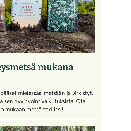
rveysmetsä mukana
ääset mielessäsi metsään ja virkistyt.
a sen hyvinvointivaikutuksista. Ota
tio mukaan metsäretkillesi!