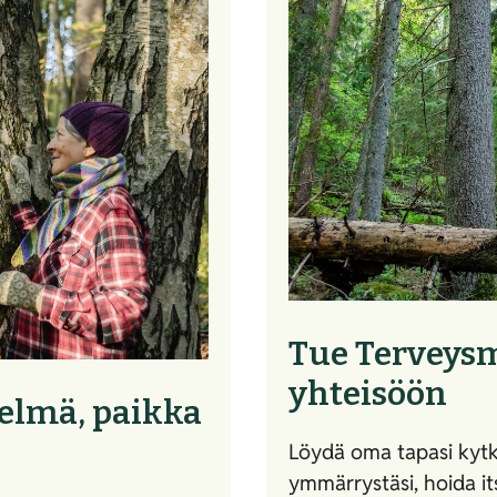
Tue Terveysm
yhteisöön
elmä, paikka
Löydä oma tapasi kyt
ymmärrystäsi, hoida it