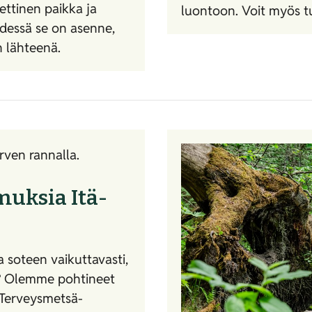
ettinen paikka ja
luontoon. Voit myös t
ädessä se on asenne,
n lähteenä.
muksia Itä-
a soteen vaikuttavasti,
i? Olemme pohtineet
 Terveysmetsä-