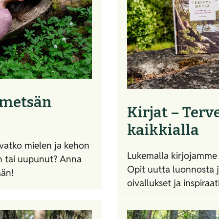
smetsän
Kirjat – Te
kaikkialla
Ovatko mielen ja kehon
Lukemalla kirjojamme p
ön tai uupunut? Anna
Opit uutta luonnosta j
ään!
oivallukset ja inspiraa