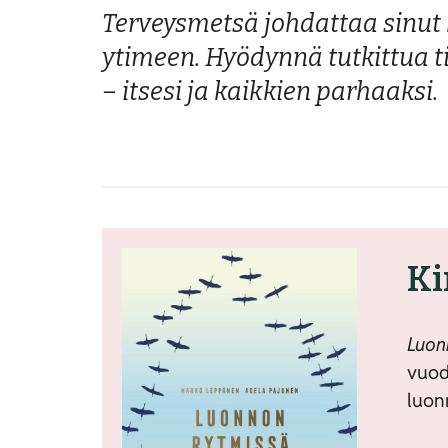
Terveysmetsä johdattaa sinut
ytimeen. Hyödynnä tutkittua ti
– itsesi ja kaikkien parhaaksi.
Ki
Luon
vuod
luon