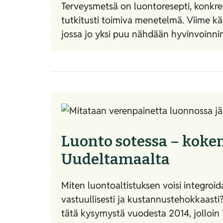
Terveysmetsä on luontoresepti, konkre
tutkitusti toimiva menetelmä. Viime k
jossa jo yksi puu nähdään hyvinvoinni
Luonto sotessa – koke
Uudeltamaalta
Miten luontoaltistuksen voisi integroid
vastuullisesti ja kustannustehokkaast
tätä kysymystä vuodesta 2014, jolloin