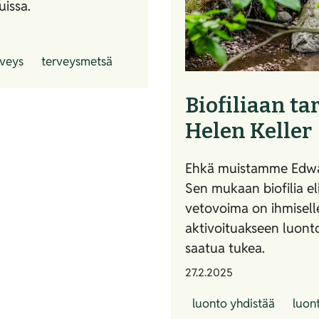
uissa.
rveys
terveysmetsä
Biofiliaan tar
Helen Keller
Ehkä muistamme Edward
Sen mukaan biofilia e
vetovoima on ihmiselle
aktivoituakseen luonto
saatua tukea.
27.2.2025
luonto yhdistää
luon