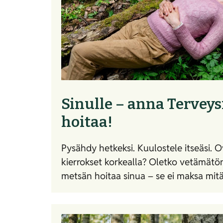
Sinulle – anna Tervey
hoitaa!
Pysähdy hetkeksi. Kuulostele itseäsi. 
kierrokset korkealla? Oletko vetämät
metsän hoitaa sinua – se ei maksa mit