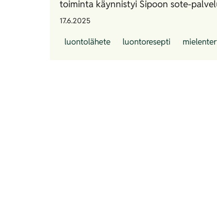
toiminta käynnistyi Sipoon sote-palvel
17.6.2025
luontolähete
luontoresepti
mielente