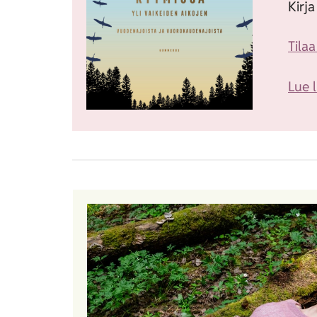
Kirj
Tilaa
Lue 