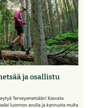
etsää ja osallistu
keytyä Terveysmetsään! Kasvata
seäsi luonnon avulla ja kannusta muita